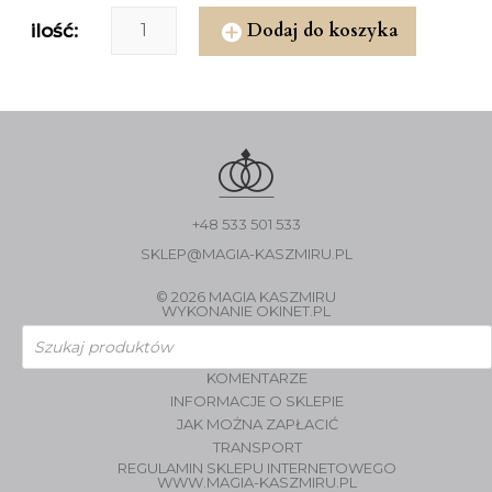
Dodaj do koszyka
ilość:
+48 533 501 533
SKLEP@MAGIA-KASZMIRU.PL
© 2026 MAGIA KASZMIRU
WYKONANIE
OKINET.PL
Wyszukiwarka
produktów
KOMENTARZE
INFORMACJE O SKLEPIE
JAK MOŻNA ZAPŁACIĆ
TRANSPORT
REGULAMIN SKLEPU INTERNETOWEGO
WWW.MAGIA-KASZMIRU.PL