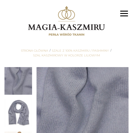
STRONA GŁÓWNA
SZALE Z 100% KASZMIRU / PASHMINY
SZAL KASZMIROWY W KOLORZE LILIOWYM