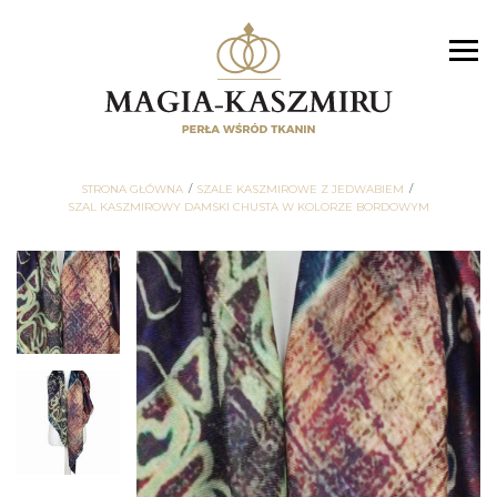
STRONA GŁÓWNA
SZALE KASZMIROWE Z JEDWABIEM
SZAL KASZMIROWY DAMSKI CHUSTA W KOLORZE BORDOWYM