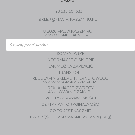
+48 533 501 533
SKLEP@MAGIA-KASZMIRU.PL
© 2026 MAGIA KASZMIRU
WYKONANIE
OKINET.PL
Wyszukiwarka
produktów
KOMENTARZE
INFORMACJE O SKLEPIE
JAK MOŻNA ZAPŁACIĆ
TRANSPORT
REGULAMIN SKLEPU INTERNETOWEGO
WWW.MAGIA-KASZMIRU.PL
REKLAMACJE, ZWROTY
ANULOWANIE ZAKUPU
POLITYKA PRYWATNOŚCI
CERTYFIKAT ORYGINALNOŚCI
CO TO JEST KASZMIR
NAJCZĘŚCIEJ ZADAWANE PYTANIA (FAQ)