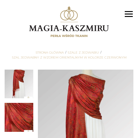
STRONA GŁÓWNA
SZALE Z JEDWABIU
SZAL JEDWABNY Z WZOREM ORIENTALNYM W KOLORZE CZERWONYM