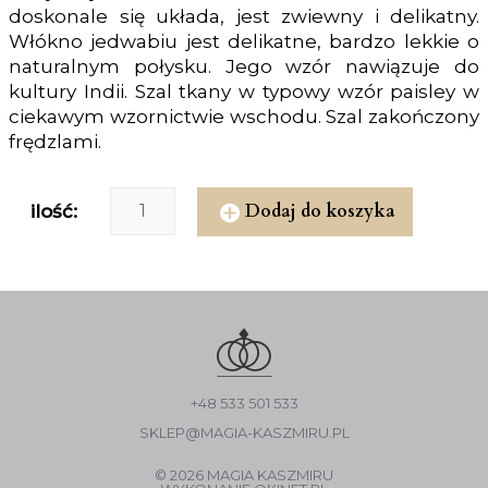
doskonale się układa, jest zwiewny i delikatny.
Włókno jedwabiu jest delikatne, bardzo lekkie o
naturalnym połysku. Jego wzór nawiązuje do
kultury Indii. Szal tkany w typowy wzór paisley w
ciekawym wzornictwie wschodu. Szal zakończony
frędzlami.
Dodaj do koszyka
ilość:
+48 533 501 533
SKLEP@MAGIA-KASZMIRU.PL
© 2026 MAGIA KASZMIRU