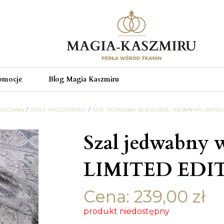
omocje
Blog Magia Kaszmiru
 GŁÓWNA
SZALE WIECZOROWE
SZAL JEDWABNY W KOLORZE SREBRNYM LIMITED 
Szal jedwabny 
LIMITED EDI
Cena:
239,00
zł
produkt niedostępny