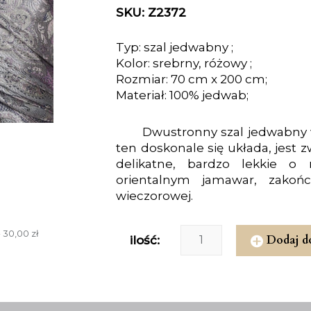
SKU: Z2372
Typ: szal jedwabny ;
Kolor: srebrny, różowy ;
Rozmiar: 70 cm x 200 cm;
Materiał: 100% jedwab;
Dwustronny szal jedwabny 
ten doskonale się układa, jest 
delikatne, bardzo lekkie o
orientalnym jamawar, zakońc
wieczorowej.
 30,00 zł
Dodaj d
ilość: