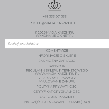
+48 533 501 533
SKLEP@MAGIA-KASZMIRU.PL
© 2026 MAGIA KASZMIRU
WYKONANIE
OKINET.PL
Wyszukiwarka
produktów
KOMENTARZE
INFORMACJE O SKLEPIE
JAK MOŻNA ZAPŁACIĆ
TRANSPORT
REGULAMIN SKLEPU INTERNETOWEGO
WWW.MAGIA-KASZMIRU.PL
REKLAMACJE, ZWROTY
ANULOWANIE ZAKUPU
POLITYKA PRYWATNOŚCI
CERTYFIKAT ORYGINALNOŚCI
CO TO JEST KASZMIR
NAJCZĘŚCIEJ ZADAWANE PYTANIA (FAQ)