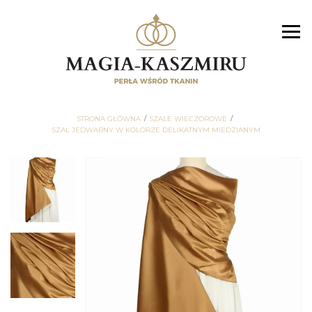
STRONA GŁÓWNA
SZALE WIECZOROWE
SZAL JEDWABNY W KOLORZE DELIKATNYM MIEDZIANYM