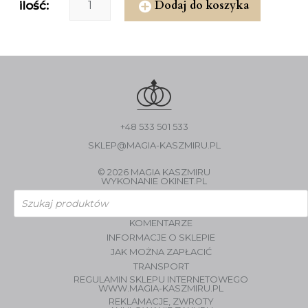
Dodaj do koszyka
ilość:
+48 533 501 533
SKLEP@MAGIA-KASZMIRU.PL
© 2026 MAGIA KASZMIRU
WYKONANIE
OKINET.PL
Wyszukiwarka
produktów
KOMENTARZE
INFORMACJE O SKLEPIE
JAK MOŻNA ZAPŁACIĆ
TRANSPORT
REGULAMIN SKLEPU INTERNETOWEGO
WWW.MAGIA-KASZMIRU.PL
REKLAMACJE, ZWROTY