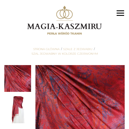
STRONA GŁÓWNA
SZALE Z JEDWABIU
SZAL JEDWABNY W KOLORZE CZERWONYM