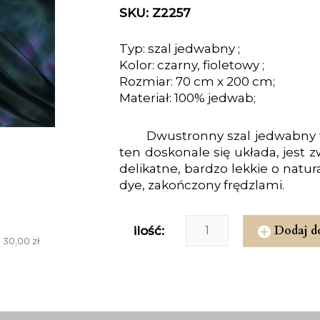
SKU: Z2257
Typ: szal jedwabny ;
Kolor: czarny, fioletowy ;
Rozmiar: 70 cm x 200 cm;
Materiał: 100% jedwab;
Dwustronny szal jedwabny 
ten doskonale się układa, jest 
delikatne, bardzo lekkie o natu
dye, zakończony frędzlami.
Dodaj d
ilość:
 30,00 zł