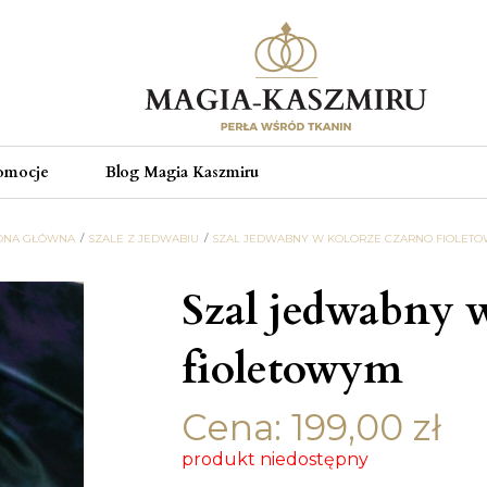
omocje
Blog Magia Kaszmiru
ONA GŁÓWNA
SZALE Z JEDWABIU
SZAL JEDWABNY W KOLORZE CZARNO FIOLET
Szal jedwabny w
fioletowym
Cena:
199,00
zł
produkt niedostępny