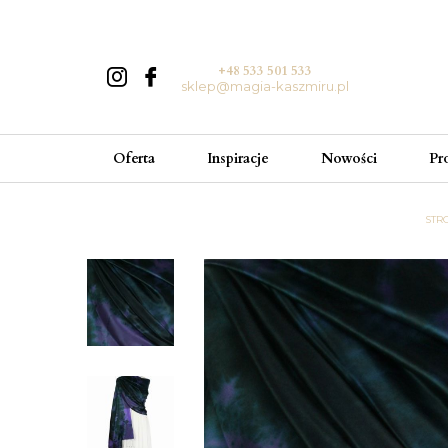
+48 533 501 533
sklep@magia-kaszmiru.pl
Oferta
Inspiracje
Nowości
Pr
STR