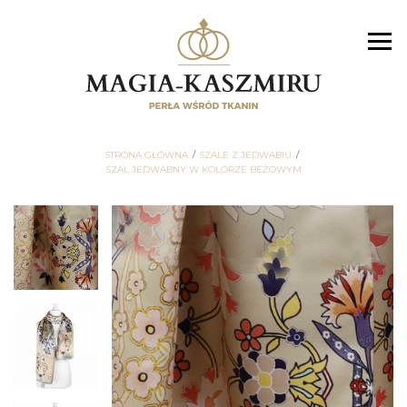
STRONA GŁÓWNA
SZALE Z JEDWABIU
SZAL JEDWABNY W KOLORZE BEŻOWYM