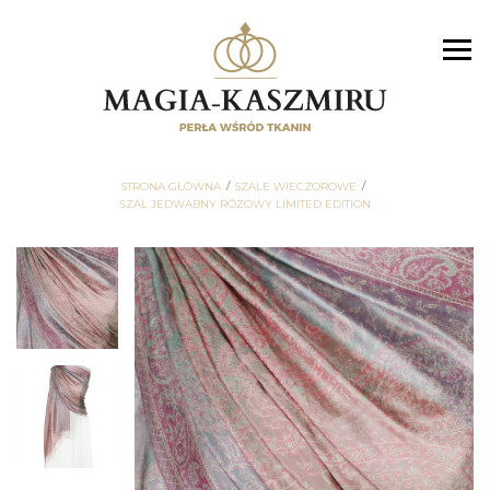
STRONA GŁÓWNA
SZALE WIECZOROWE
SZAL JEDWABNY RÓŻOWY LIMITED EDITION