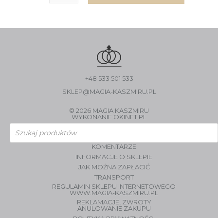
+48 533 501 533
SKLEP@MAGIA-KASZMIRU.PL
© 2026 MAGIA KASZMIRU
WYKONANIE
OKINET.PL
Wyszukiwarka
produktów
KOMENTARZE
INFORMACJE O SKLEPIE
JAK MOŻNA ZAPŁACIĆ
TRANSPORT
REGULAMIN SKLEPU INTERNETOWEGO
WWW.MAGIA-KASZMIRU.PL
REKLAMACJE, ZWROTY
ANULOWANIE ZAKUPU