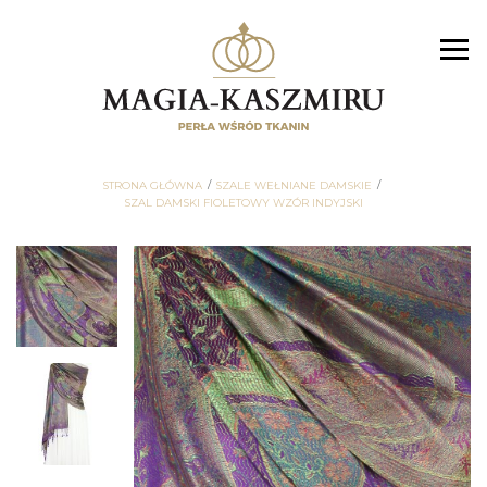
STRONA GŁÓWNA
SZALE WEŁNIANE DAMSKIE
SZAL DAMSKI FIOLETOWY WZÓR INDYJSKI