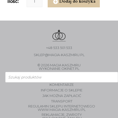
Dodaj do koszyka
ilość:
+48 533 501 533
SKLEP@MAGIA-KASZMIRU.PL
© 2026 MAGIA KASZMIRU
WYKONANIE
OKINET.PL
Wyszukiwarka
produktów
KOMENTARZE
INFORMACJE O SKLEPIE
JAK MOŻNA ZAPŁACIĆ
TRANSPORT
REGULAMIN SKLEPU INTERNETOWEGO
WWW.MAGIA-KASZMIRU.PL
REKLAMACJE, ZWROTY
ANULOWANIE ZAKUPU