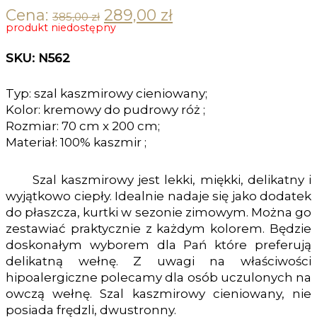
Cena:
289,00
zł
Original price was: 385,00 zł.
Current price is: 289,00 zł.
385,00
zł
produkt niedostępny
SKU: N562
Typ: szal kaszmirowy cieniowany;
Kolor: kremowy do pudrowy róż ;
Rozmiar: 70 cm x 200 cm;
Materiał: 100% kaszmir ;
Szal kaszmirowy jest lekki, miękki, delikatny i
wyjątkowo ciepły. Idealnie nadaje się jako dodatek
do płaszcza, kurtki w sezonie zimowym. Można go
zestawiać praktycznie z każdym kolorem. Będzie
doskonałym wyborem dla Pań które preferują
delikatną wełnę. Z uwagi na właściwości
hipoalergiczne polecamy dla osób uczulonych na
owczą wełnę. Szal kaszmirowy cieniowany, nie
posiada frędzli, dwustronny.