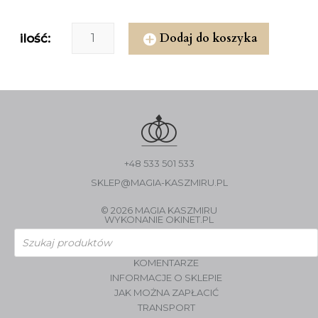
Dodaj do koszyka
ilość:
+48 533 501 533
SKLEP@MAGIA-KASZMIRU.PL
© 2026 MAGIA KASZMIRU
WYKONANIE
OKINET.PL
Wyszukiwarka
produktów
KOMENTARZE
INFORMACJE O SKLEPIE
JAK MOŻNA ZAPŁACIĆ
TRANSPORT