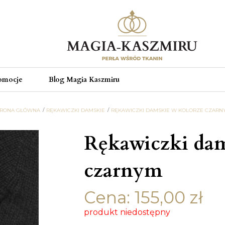
omocje
Blog Magia Kaszmiru
TRONA GŁÓWNA
RĘKAWICZKI DAMSKIE
RĘKAWICZKI DAMSKIE W KOLORZE CZARN
Rękawiczki dam
czarnym
Cena:
155,00
zł
produkt niedostępny