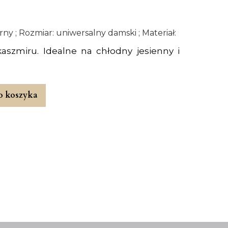
rny ; Rozmiar: uniwersalny damski ; Materiał:
kaszmiru. Idealne na chłodny jesienny i
o koszyka