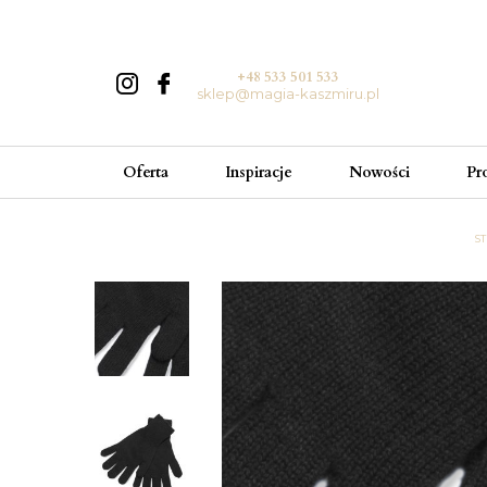
+48 533 501 533
sklep@magia-kaszmiru.pl
Oferta
Inspiracje
Nowości
Pr
S