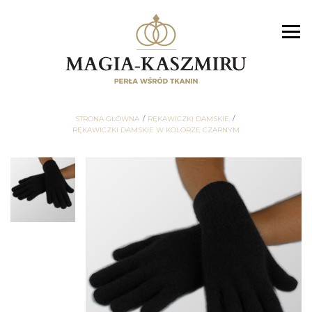
STRONA GŁÓWNA
RĘKAWICZKI DAMSKIE
RĘKAWICZKI DAMSKIE W KOLORZE CZARNYM