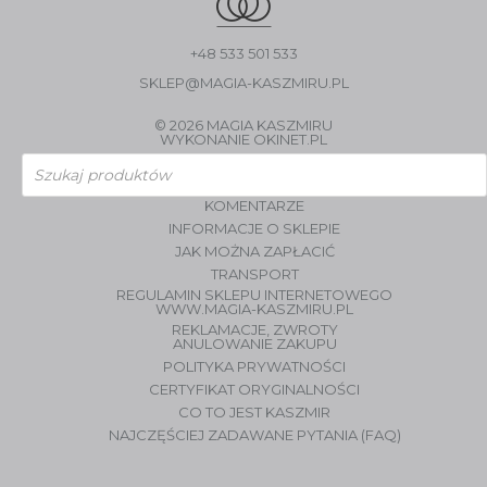
+48 533 501 533
SKLEP@MAGIA-KASZMIRU.PL
© 2026 MAGIA KASZMIRU
WYKONANIE
OKINET.PL
Wyszukiwarka
produktów
KOMENTARZE
INFORMACJE O SKLEPIE
JAK MOŻNA ZAPŁACIĆ
TRANSPORT
REGULAMIN SKLEPU INTERNETOWEGO
WWW.MAGIA-KASZMIRU.PL
REKLAMACJE, ZWROTY
ANULOWANIE ZAKUPU
POLITYKA PRYWATNOŚCI
CERTYFIKAT ORYGINALNOŚCI
CO TO JEST KASZMIR
NAJCZĘŚCIEJ ZADAWANE PYTANIA (FAQ)