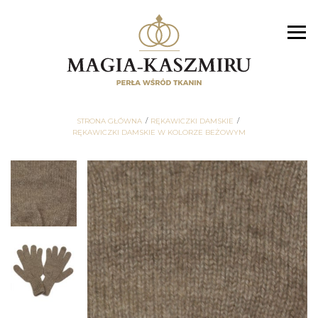
STRONA GŁÓWNA
RĘKAWICZKI DAMSKIE
RĘKAWICZKI DAMSKIE W KOLORZE BEŻOWYM