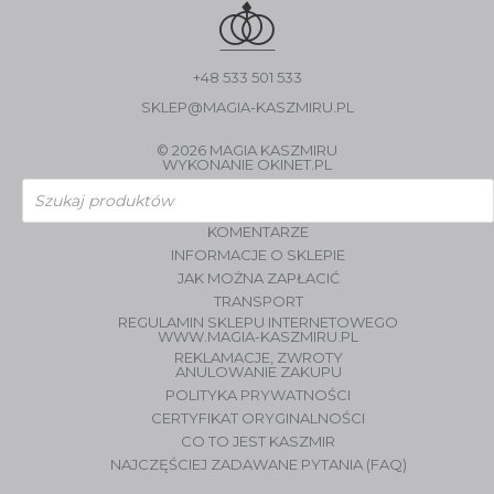
+48 533 501 533
SKLEP@MAGIA-KASZMIRU.PL
© 2026 MAGIA KASZMIRU
WYKONANIE
OKINET.PL
Wyszukiwarka
produktów
KOMENTARZE
INFORMACJE O SKLEPIE
JAK MOŻNA ZAPŁACIĆ
TRANSPORT
REGULAMIN SKLEPU INTERNETOWEGO
WWW.MAGIA-KASZMIRU.PL
REKLAMACJE, ZWROTY
ANULOWANIE ZAKUPU
POLITYKA PRYWATNOŚCI
CERTYFIKAT ORYGINALNOŚCI
CO TO JEST KASZMIR
NAJCZĘŚCIEJ ZADAWANE PYTANIA (FAQ)