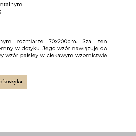
entalnym ;
;
znym rozmiarze 70x200cm. Szal ten
yjemny w dotyku. Jego wzór nawiązuje do
owy wzór paisley w ciekawym wzornictwie
o koszyka