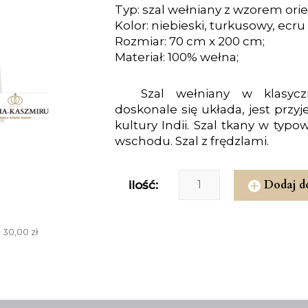
Typ: szal wełniany z wzorem ori
Kolor: niebieski, turkusowy, ecru 
Rozmiar: 70 cm x 200 cm;
Materiał: 100% wełna;
Szal wełniany w klasyc
doskonale się układa, jest prz
kultury Indii. Szal tkany w typ
wschodu. Szal z frędzlami.
Dodaj d
ilość:
 30,00 zł