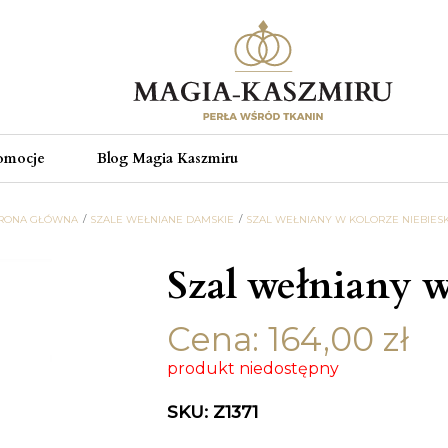
omocje
Blog Magia Kaszmiru
RONA GŁÓWNA
SZALE WEŁNIANE DAMSKIE
SZAL WEŁNIANY W KOLORZE NIEBIES
Szal wełniany w
Cena:
164,00
zł
produkt niedostępny
SKU: Z1371