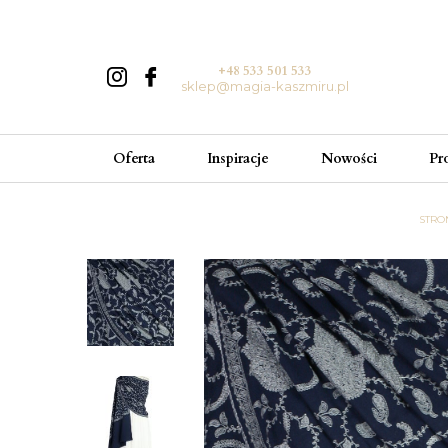
+48 533 501 533
sklep@magia-kaszmiru.pl
Oferta
Inspiracje
Nowości
Pr
STRO