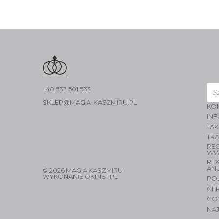
Wys
+48 533 501 533
pro
SKLEP@MAGIA-KASZMIRU.PL
KO
INF
JAK
TR
RE
WW
RE
AN
© 2026 MAGIA KASZMIRU
WYKONANIE
OKINET.PL
PO
CER
CO 
NAJ