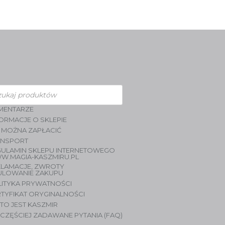
zukiwarka
duktów
MENTARZE
ORMACJE O SKLEPIE
 MOŻNA ZAPŁACIĆ
ANSPORT
GULAMIN SKLEPU INTERNETOWEGO
W.MAGIA-KASZMIRU.PL
KLAMACJE, ZWROTY
ULOWANIE ZAKUPU
LITYKA PRYWATNOŚCI
TYFIKAT ORYGINALNOŚCI
TO JEST KASZMIR
CZĘŚCIEJ ZADAWANE PYTANIA (FAQ)