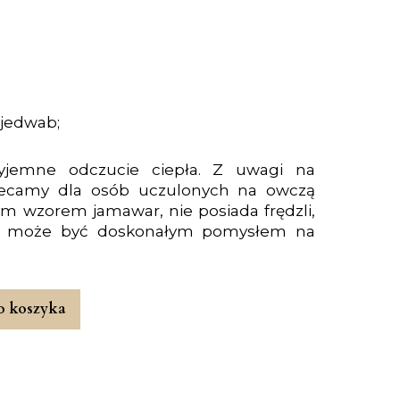
 jedwab;
zyjemne odczucie ciepła. Z uwagi na
olecamy dla osób uczulonych na owczą
ym wzorem jamawar, nie posiada frędzli,
na może być doskonałym pomysłem na
o koszyka