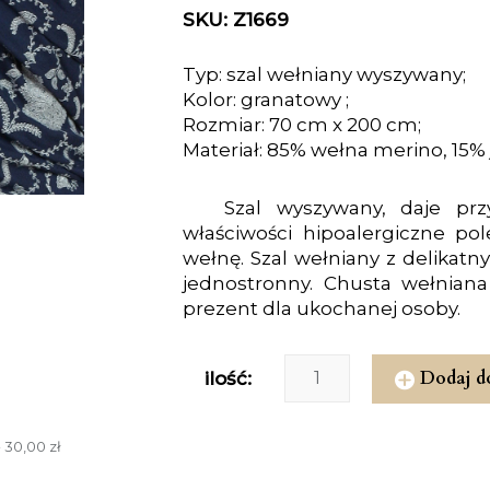
SKU: Z1669
Typ: szal wełniany wyszywany;
Kolor: granatowy ;
Rozmiar: 70 cm x 200 cm;
Materiał: 85% wełna merino, 15%
Szal wyszywany, daje pr
właściwości hipoalergiczne p
wełnę. Szal wełniany z delikatn
jednostronny. Chusta wełnia
prezent dla ukochanej osoby.
Dodaj d
ilość:
 30,00 zł