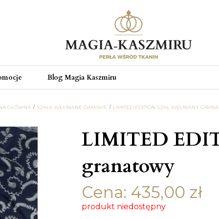
omocje
Blog Magia Kaszmiru
NA GŁÓWNA
SZALE WEŁNIANE DAMSKIE
LIMITED EDITION SZAL WEŁNIANY GRAN
LIMITED EDIT
granatowy
Cena:
435,00
zł
produkt niedostępny