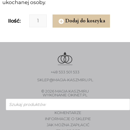
ukochanej osoby.
Dodaj do koszyka
ilość:
+48 533 501 533
SKLEP@MAGIA-KASZMIRU.PL
© 2026 MAGIA KASZMIRU
WYKONANIE
OKINET.PL
Wyszukiwarka
produktów
KOMENTARZE
INFORMACJE O SKLEPIE
JAK MOŻNA ZAPŁACIĆ