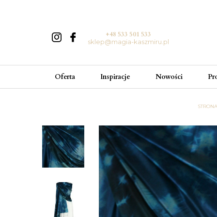
+48 533 501 533
sklep@magia-kaszmiru.pl
Oferta
Inspiracje
Nowości
Pr
STRON