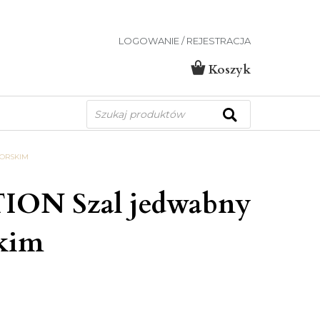
LOGOWANIE / REJESTRACJA
Koszyk
Wyszukiwarka
produktów
MORSKIM
ION Szal jedwabny
skim