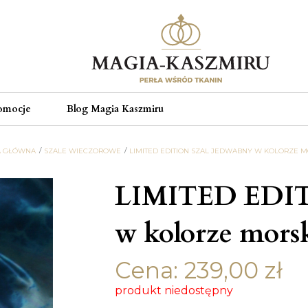
omocje
Blog Magia Kaszmiru
A GŁÓWNA
SZALE WIECZOROWE
LIMITED EDITION SZAL JEDWABNY W KOLORZE 
LIMITED EDIT
w kolorze mor
Cena:
239,00
zł
produkt niedostępny