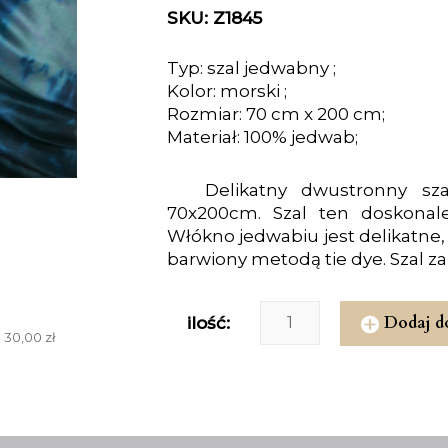
SKU: Z1845
Typ: szal jedwabny ;
Kolor: morski ;
Rozmiar: 70 cm x 200 cm;
Materiał: 100% jedwab;
Delikatny dwustronny sz
70x200cm. Szal ten doskonale 
Włókno jedwabiu jest delikatne,
barwiony metodą tie dye. Szal z
Dodaj d
ilość:
 30,00 zł