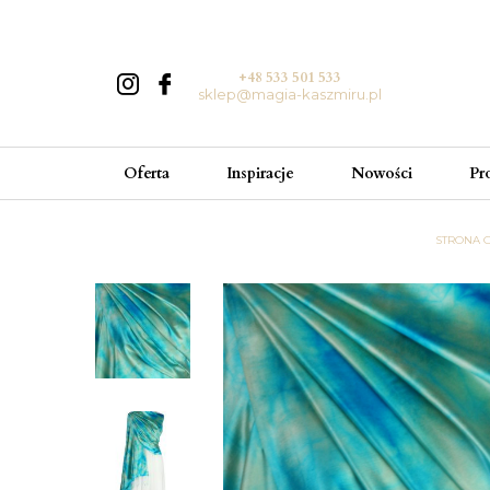
+48 533 501 533
sklep@magia-kaszmiru.pl
Oferta
Inspiracje
Nowości
Pr
STRONA 