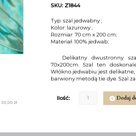
SKU: Z1844
Typ: szal jedwabny ;
Kolor: lazurowy ;
Rozmiar: 70 cm x 200 cm;
Materiał: 100% jedwab;
Delikatny dwustronny sz
70x200cm. Szal ten doskonale 
Włókno jedwabiu jest delikatne,
barwiony metodą tie dye. Szal z
Dodaj d
ilość:
 30,00 zł