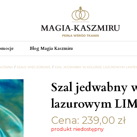
omocje
Blog Magia Kaszmiru
GŁÓWNA
SZALE WIECZOROWE
SZAL JEDWABNY W KOLORZE LAZUROWYM LIMITED
Szal jedwabny 
lazurowym LI
Cena:
239,00
zł
produkt niedostępny