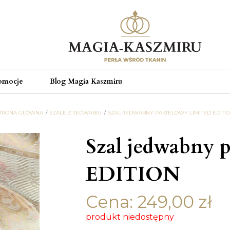
omocje
Blog Magia Kaszmiru
TRONA GŁÓWNA
SZALE Z JEDWABIU
SZAL JEDWABNY PASTELOWY LIMITED EDITI
Szal jedwabny 
EDITION
Cena:
249,00
zł
produkt niedostępny