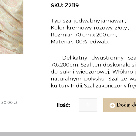
SKU: Z2119
Typ: szal jedwabny jamawar ;
Kolor: kremowy, różowy, złoty ;
Rozmiar: 70 cm x 200 cm;
Materiał: 100% jedwab;
Delikatny dwustronny sz
70x200cm. Szal ten doskonale się
do sukni wieczorowej. Włókno j
naturalnym połysku. Szal ze 
kultury Indii. Szal zakończony fr
 30,00 zł
Dodaj d
ilość: