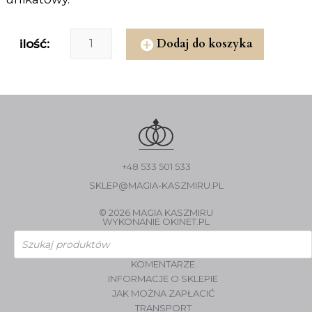
Dodaj do koszyka
ilość:
+48 533 501 533
SKLEP@MAGIA-KASZMIRU.PL
© 2026 MAGIA KASZMIRU
WYKONANIE
OKINET.PL
Wyszukiwarka
produktów
KOMENTARZE
INFORMACJE O SKLEPIE
JAK MOŻNA ZAPŁACIĆ
TRANSPORT