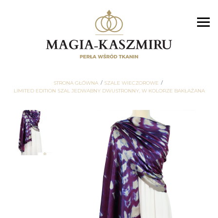
STRONA GŁÓWNA
SZALE WIECZOROWE
LIMITED EDITION SZAL JEDWABNY DWUSTRONNY, W KOLORZE BAKŁAŻANA