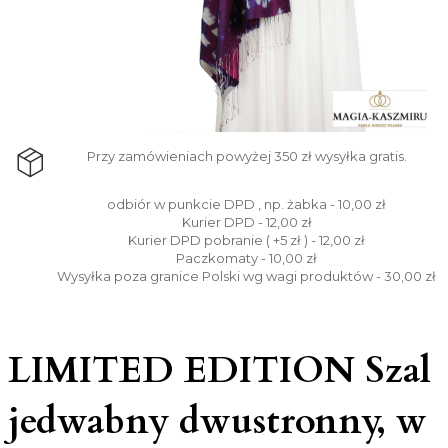
Przy zamówieniach powyżej 350 zł wysyłka gratis.
odbiór w punkcie DPD , np. żabka - 10,00 zł
Kurier DPD - 12,00 zł
Kurier DPD pobranie ( +5 zł ) - 12,00 zł
Paczkomaty - 10,00 zł
Wysyłka poza granice Polski wg wagi produktów - 30,00 zł
LIMITED EDITION Szal
jedwabny dwustronny, w