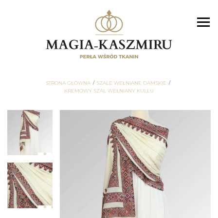
STRONA GŁÓWNA
SZALE WEŁNIANE DAMSKIE
KREMOWY SZAL WEŁNIANY KULLU