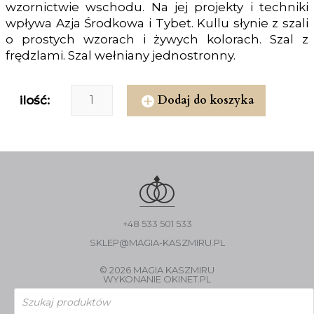
wzornictwie wschodu. Na jej projekty i techniki
wpływa Azja Środkowa i Tybet. Kullu słynie z szali
o prostych wzorach i żywych kolorach. Szal z
frędzlami. Szal wełniany jednostronny.
Dodaj do koszyka
ilość:
+48 533 501 533
SKLEP@MAGIA-KASZMIRU.PL
© 2026 MAGIA KASZMIRU
WYKONANIE
OKINET.PL
Wyszukiwarka
produktów