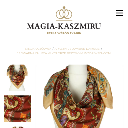
STRONA GŁÓWNA
APASZKI JEDWABNE DAMSKIE
JEDWABNA CHUSTA W KOLORZE BEŻOWYM WZÓR WSCHODNI