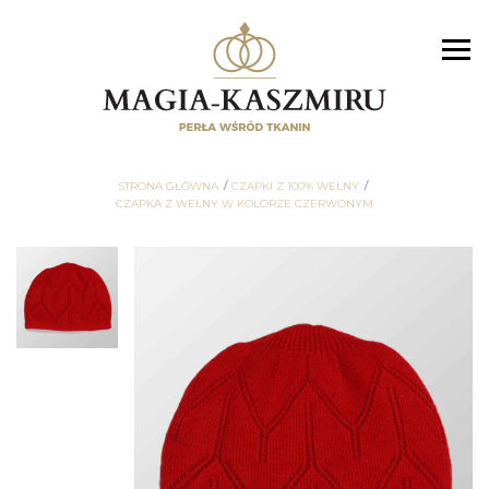
STRONA GŁÓWNA
CZAPKI Z 100% WEŁNY
CZAPKA Z WEŁNY W KOLORZE CZERWONYM