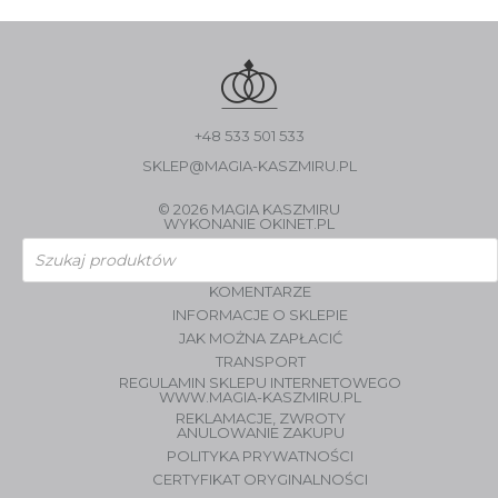
+48 533 501 533
SKLEP@MAGIA-KASZMIRU.PL
© 2026 MAGIA KASZMIRU
WYKONANIE
OKINET.PL
Wyszukiwarka
produktów
KOMENTARZE
INFORMACJE O SKLEPIE
JAK MOŻNA ZAPŁACIĆ
TRANSPORT
REGULAMIN SKLEPU INTERNETOWEGO
WWW.MAGIA-KASZMIRU.PL
REKLAMACJE, ZWROTY
ANULOWANIE ZAKUPU
POLITYKA PRYWATNOŚCI
CERTYFIKAT ORYGINALNOŚCI