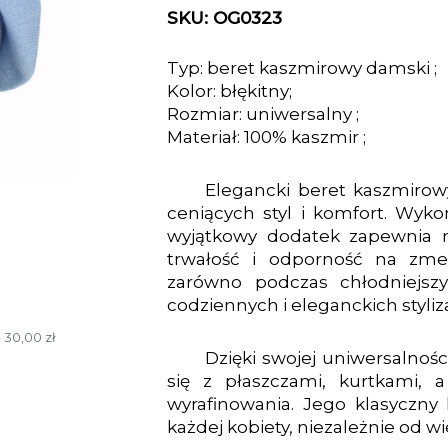
SKU: OG0323
Typ: beret kaszmirowy damski ;
Kolor: błękitny;
Rozmiar: uniwersalny ;
Materiał: 100% kaszmir ;
Elegancki beret kaszmirow
ceniących styl i komfort. Wyko
wyjątkowy dodatek zapewnia ni
trwałość i odporność na zmec
zarówno podczas chłodniejszy
codziennych i eleganckich styliza
 30,00 zł
Dzięki swojej uniwersalnoś
się z płaszczami, kurtkami, 
wyrafinowania. Jego klasyczny 
każdej kobiety, niezależnie od w