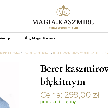
omocje
Blog Magia Kaszmiru
TRONA GŁÓWNA
CZAPKI KASZMIROWE
BERET KASZMIROWY W KOLORZE BŁĘKITN
Beret kaszmiro
błękitnym
Cena:
299,00
zł
produkt dostępny