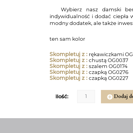
Wybierz nasz damski ber
indywidualność i dodać ciepła 
modny dodatek, ale także inwestyc
ten sam kolor
Skompletuj z :
rękawiczkami O
Skompletuj z :
chustą OG0037
Skompletuj z :
szalem OG0174
Skompletuj z :
czapką OG0276
Skompletuj z :
czapką OG0227
Dodaj d
ilość: