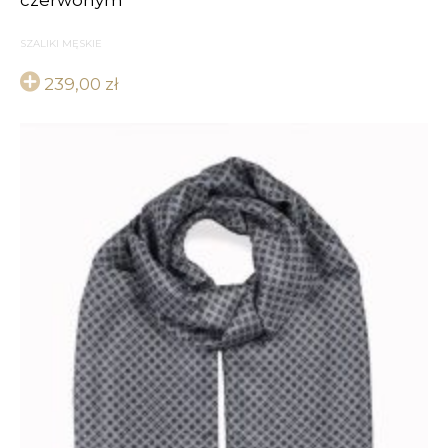
czerwonym
SZALIKI MĘSKIE
239,00
zł