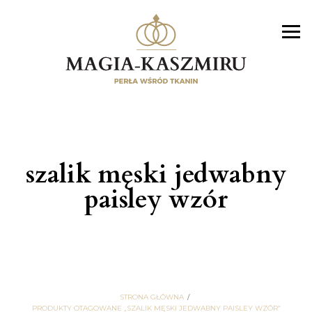
szalik męski jedwabny
paisley wzór
STRONA GŁÓWNA
PRODUKTY OTAGOWANE „SZALIK MĘSKI JEDWABNY PAISLEY WZÓR”