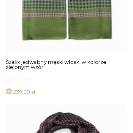
Szalik jedwabny męski włoski w kolorze
zielonym wzór
SZALIKI MĘSKIE
239,00
zł