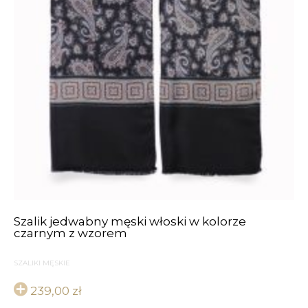
Szalik jedwabny męski włoski w kolorze
czarnym z wzorem
SZALIKI MĘSKIE
239,00
zł