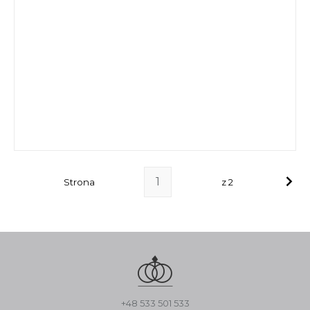
Strona
z 2
+48 533 501 533