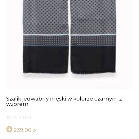
Szalik jedwabny męski w kolorze czarnym z
wzorem
SZALIKI MĘSKIE
239,00
zł