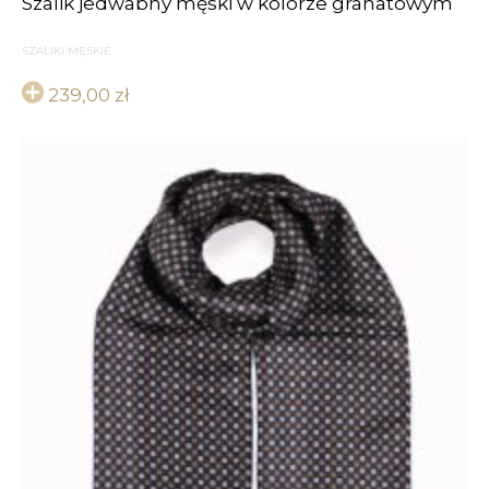
Szalik jedwabny męski w kolorze granatowym
SZALIKI MĘSKIE
239,00
zł