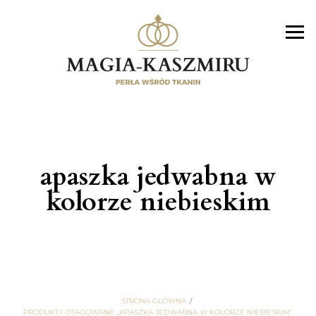
apaszka jedwabna w
kolorze niebieskim
STRONA GŁÓWNA
PRODUKTY OTAGOWANE „APASZKA JEDWABNA W KOLORZE NIEBIESKIM”