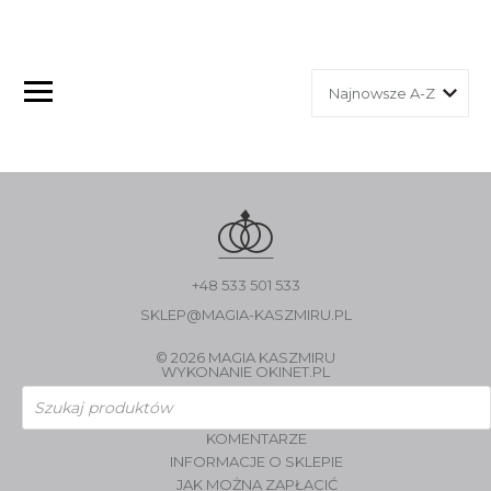
+48 533 501 533
SKLEP@MAGIA-KASZMIRU.PL
© 2026 MAGIA KASZMIRU
WYKONANIE
OKINET.PL
Wyszukiwarka
produktów
KOMENTARZE
INFORMACJE O SKLEPIE
JAK MOŻNA ZAPŁACIĆ